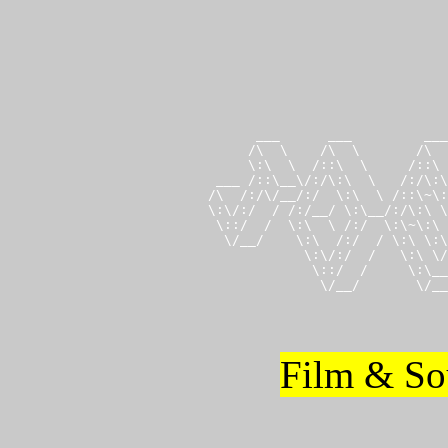
       ___      ___         ___
      /\  \    /\  \       /\  
      \:\  \  /::\  \     /::\ 
  ___ /::\__\/:/\:\  \   /:/\:\
 /\  /:/\/__/:/  \:\  \ /::\~\:
 \:\/:/  / /:/__/ \:\__/:/\:\ \
  \::/  /  \:\  \ /:/  \:\~\:\ 
   \/__/    \:\  /:/  / \:\ \:\
             \:\/:/  /   \:\ \/
              \::/  /     \:\__
               \/__/       \/__
Film & Sou