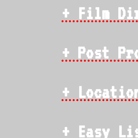
+ Film Di
+ Post Pr
+ Locatio
+ Easy Li